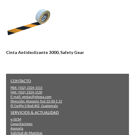
Cinta Antideslizante 3000, Safety Gear
CONTACTO
PBX:
(502) 2324-1515
FAX:
(502) 2324-1530
E-mail:
ventas@elexsa.com
Dirección:
Atanasio Tzul 22-00 Z.12
El Cortijo II Bod.402, Guatemala
SERVICIOS & ACTUALIDAD
e-ISCM
Capacitaciones
Asesoría
Solicitud de Muestras