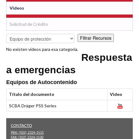
Videos
Solicitud de Crédito
No existen videos para esa categoría.
Respuesta
a emergencias
Equipos de Autocontenido
Título del documento
Video
SCBA Dräger PSS Series
CONTACTO
PBX:
(502) 2324-1515
FAX:
(502) 2324-1530