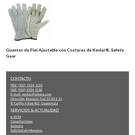
Guantes de Piel Ajustable con Costuras de Kevlar®, Safety
Gear
CONTACTO
PBX:
(502) 2324-1515
FAX:
(502) 2324-1530
E-mail:
ventas@elexsa.com
Dirección:
Atanasio Tzul 22-00 Z.12
El Cortijo II Bod.402, Guatemala
SERVICIOS & ACTUALIDAD
e-ISCM
Capacitaciones
Asesoría
Solicitud de Muestras