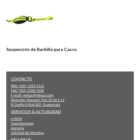
Suspensión de Barbilla para Casco
CONTACTO
PBX:
(502) 2324-1515
FAX:
(502) 2324-1530
E-mail:
ventas@elexsa.com
Dirección:
Atanasio Tzul 22-00 Z.12
El Cortijo II Bod.402, Guatemala
SERVICIOS & ACTUALIDAD
e-ISCM
Capacitaciones
Asesoría
Solicitud de Muestras