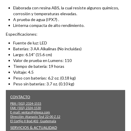
Elaborada con resina ABS, la cual resiste algunos químicos,
corrosión y temperaturas elevadas.
A prueba de agua (IPX7) .
Linterna compacta de alto rendimiento.
Especificaciones:
Fuente de luz: LED
Baterías: 3 AA Alkalinas (No incluídas)
Largo: 6.14” (15.6 cm)
Valor de prueba en Lumens: 110
Tiempo de batería: 19 horas
Voltaje: 4.5
Peso con baterías: 6.2 oz. (0.18 kg)
Peso sin baterías: 3.7 oz. (0.10 kg)
CONTACTO
PBX:
(502) 2324-1515
FAX:
(502) 2324-1530
E-mail:
ventas@elexsa.com
Dirección:
Atanasio Tzul 22-00 Z.12
El Cortijo II Bod.402, Guatemala
SERVICIOS & ACTUALIDAD