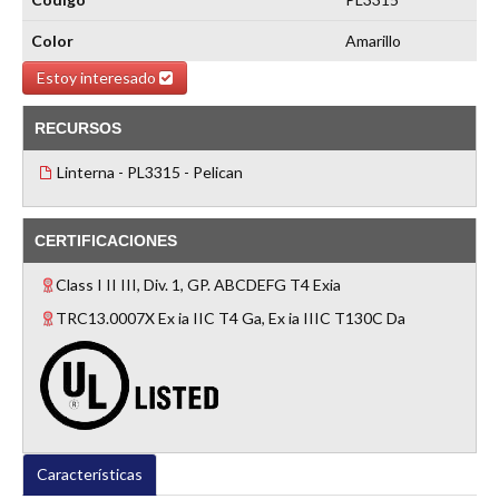
Color
Amarillo
Estoy interesado
RECURSOS
Linterna - PL3315 - Pelican
CERTIFICACIONES
Class I II III, Div. 1, GP. ABCDEFG T4 Exia
TRC13.0007X Ex ia IIC T4 Ga, Ex ia IIIC T130C Da
Características