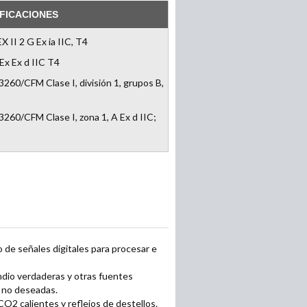
FICACIONES
X II 2 G Ex ia IIC, T4
Ex Ex d IIC T4
3260/CFM Clase I, división 1, grupos B,
3260/CFM Clase I, zona 1, A Ex d IIC;
o de señales digitales para procesar e
ndio verdaderas y otras fuentes
 no deseadas.
O2 calientes y reflejos de destellos.