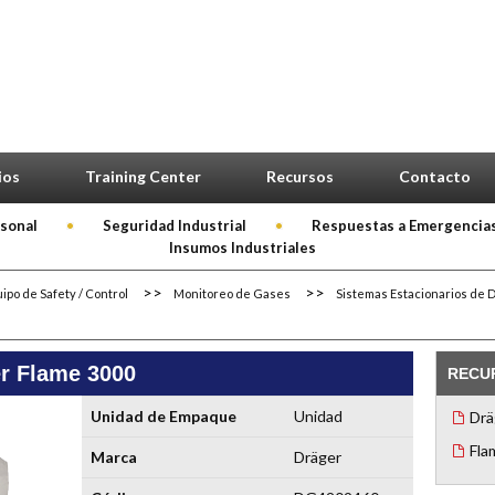
ios
Training Center
Recursos
Contacto
rsonal
Seguridad Industrial
Respuestas a Emergencia
Insumos Industriales
ipo de Safety / Control
Monitoreo de Gases
Sistemas Estacionarios de 
er Flame 3000
RECU
Unidad de Empaque
Unidad
Drä
Fla
Marca
Dräger