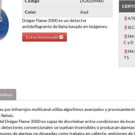
Código
DG4209460
CERTI
Color
Azul
ATE
Dräger Flame 3000 es un detector
antideflagrante de llama basado en imágenes.
IEC
FM 
Estoy interesado
C y D
FM 
T5
Videos
as por infrarrojos multicanal utiliza algoritmos avanzados y procesamient
 llamas.
del Dräger Flame 3000 es capaz de discriminar entre condiciones de ince
 detectores convencionales se vuelvan insensibles o produzcan alarmas
munes de alarmas no deseadas como trabajos en caliente, emisiones de C