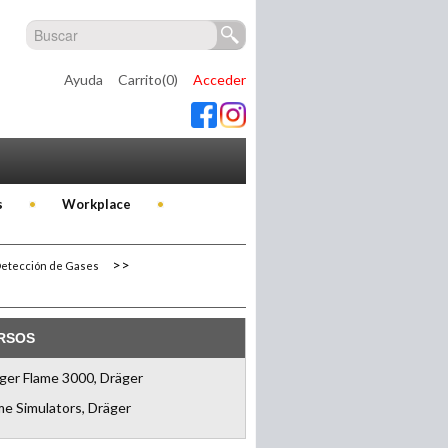
Ayuda
Carrito(0)
Acceder
s
Workplace
Detección de Gases
RSOS
ger Flame 3000, Dräger
me Simulators, Dräger