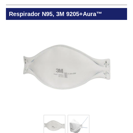
Respirador N95, 3M 9205+Aura™