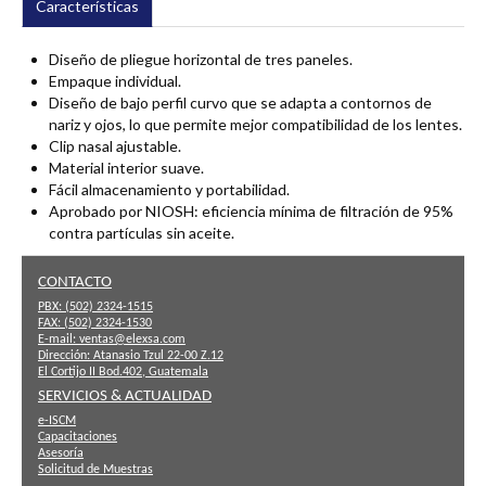
Características
Diseño de pliegue horizontal de tres paneles.
Empaque individual.
Diseño de bajo perfil curvo que se adapta a contornos de
nariz y ojos, lo que permite mejor compatibilidad de los lentes.
Clip nasal ajustable.
Material interior suave.
Fácil almacenamiento y portabilidad.
Aprobado por NIOSH: eficiencia mínima de filtración de 95%
contra partículas sin aceite.
CONTACTO
PBX:
(502) 2324-1515
FAX:
(502) 2324-1530
E-mail:
ventas@elexsa.com
Dirección:
Atanasio Tzul 22-00 Z.12
El Cortijo II Bod.402, Guatemala
SERVICIOS & ACTUALIDAD
e-ISCM
Capacitaciones
Asesoría
Solicitud de Muestras