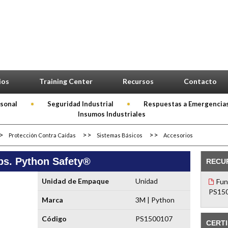
ios
Training Center
Recursos
Contacto
rsonal
Seguridad Industrial
Respuestas a Emergencia
Insumos Industriales
Protección Contra Caídas
Sistemas Básicos
Accesorios
lbs. Python Safety®
RECU
Unidad de Empaque
Unidad
Fun
PS150
Marca
3M | Python
Código
PS1500107
CERTI