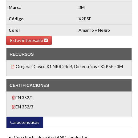
Marca
3M
Código
X2P5E
Color
Amarillo y Negro
Estoy interesado
RECURSOS
Orejeras Casco X1 NRR 24dB, Dielectricas - X2P5E - 3M
CERTIFICACIONES
EN 352/1
EN 352/3
Características
Copa hecha de material NO conductor.